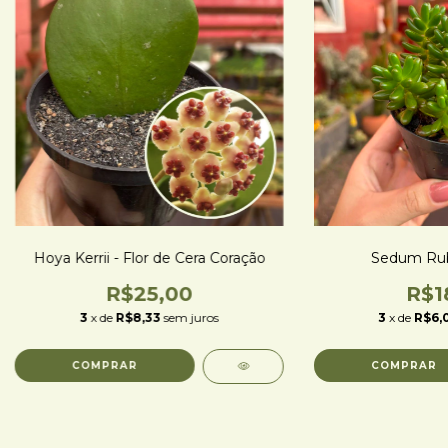
Hoya Kerrii - Flor de Cera Coração
Sedum Rub
R$25,00
R$1
3
x de
R$8,33
sem juros
3
x de
R$6,