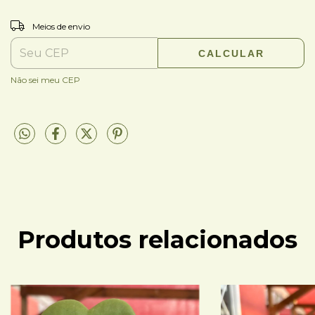
ALTERAR CEP
Entregas para o CEP:
Meios de envio
CALCULAR
Não sei meu CEP
Produtos relacionados