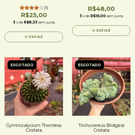
(1)
R$48,00
R$25,00
3
x de
R$16,00
sem juros
3
x de
R$8,33
sem juros
ESPIAR
ESPIAR
ESGOTADO
ESGOTADO
Gymnocalycium Thornless
Trichocereus Bridgesii
Cristata
Cristata