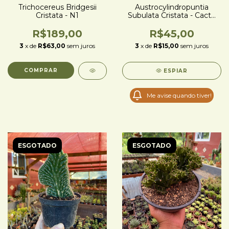
Trichocereus Bridgesii
Austrocylindropuntia
Cristata - N1
Subulata Cristata - Cacto
Cérebro Verde
R$189,00
R$45,00
3
x de
R$63,00
sem juros
3
x de
R$15,00
sem juros
ESPIAR
Me avise quando tiver!
ESGOTADO
ESGOTADO