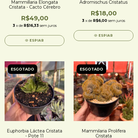
Mammillaria Elongata
Adromischus Cristatus
Cristata - Cacto Cérebro
R$18,00
R$49,00
3
x de
R$6,00
sem juros
3
x de
R$16,33
sem juros
ESPIAR
ESPIAR
ESGOTADO
ESGOTADO
Euphorbia Láctea Cristata
Mammilaria Prolifera
- Pote 11
Cristata