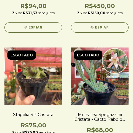
R$94,00
R$450,00
3
x de
R$31,33
sem juros
3
x de
R$150,00
sem juros
ESPIAR
ESPIAR
ESGOTADO
ESGOTADO
Stapelia SP Cristata
Monvillea Spegazzinii
Cristata - Cacto Rabo de
Sereia Azul - N03
R$75,00
R$68,00
3
x de
R$25,00
sem juros