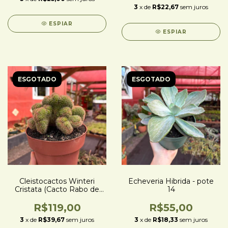
3
x de
R$22,67
sem juros
ESPIAR
ESPIAR
ESGOTADO
ESGOTADO
Cleistocactos Winteri
Echeveria Hibrida - pote
Cristata (Cacto Rabo de
14
Gato Cristata) - pote 14
R$119,00
R$55,00
3
x de
R$39,67
sem juros
3
x de
R$18,33
sem juros