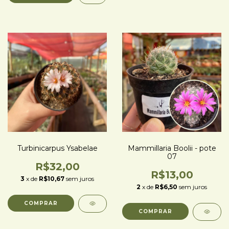
Turbinicarpus Ysabelae
Mammillaria Boolii - pote
07
R$32,00
R$13,00
3
x de
R$10,67
sem juros
2
x de
R$6,50
sem juros