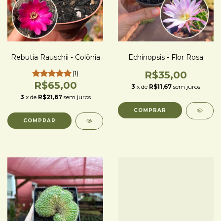
Rebutia Rauschii - Colônia
Echinopsis - Flor Rosa
(1)
R$35,00
R$65,00
3
x de
R$11,67
sem juros
3
x de
R$21,67
sem juros