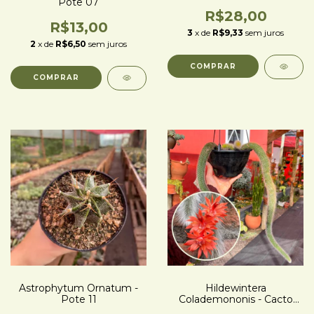
Pote 07
R$28,00
R$13,00
3
x de
R$9,33
sem juros
2
x de
R$6,50
sem juros
Astrophytum Ornatum -
Hildewintera
Pote 11
Colademononis - Cacto
Rabo de Macaco - Cuia 17