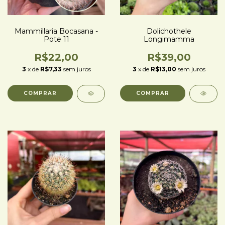
Mammillaria Bocasana -
Dolichothele
Pote 11
Longimamma
R$22,00
R$39,00
3
x de
R$7,33
sem juros
3
x de
R$13,00
sem juros