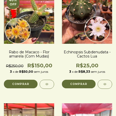
40
%
OFF
Rabo de Macaco - Flor
Echinopsis Subdenudata -
amarela (Com Mudas)
Cactos Lua
R$150,00
R$25,00
R$250,00
3
x de
R$50,00
sem juros
3
x de
R$8,33
sem juros