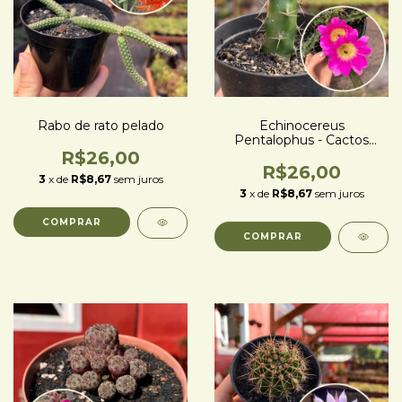
Rabo de rato pelado
Echinocereus
Pentalophus - Cactos
Rabo de Cão - pote 09
R$26,00
R$26,00
3
x de
R$8,67
sem juros
3
x de
R$8,67
sem juros