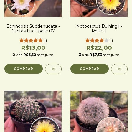
Echinopsis Subdenudata -
Notocactus Buiningii -
Cactos Lua - pote 07
Pote 11
(1)
(1)
R$13,00
R$22,00
2
x de
R$6,50
sem juros
3
x de
R$7,33
sem juros