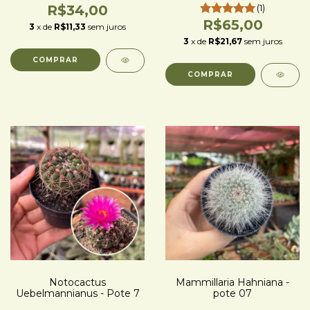
R$34,00
(1)
R$65,00
3
x de
R$11,33
sem juros
3
x de
R$21,67
sem juros
Notocactus
Mammillaria Hahniana -
Uebelmannianus - Pote 7
pote 07