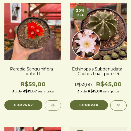
20
%
OFF
Parodia Sanguiniflora -
Echinopsis Subdenudata -
pote 11
Cactos Lua - pote 14
R$59,00
R$45,00
R$56,00
3
x de
R$19,67
sem juros
3
x de
R$15,00
sem juros