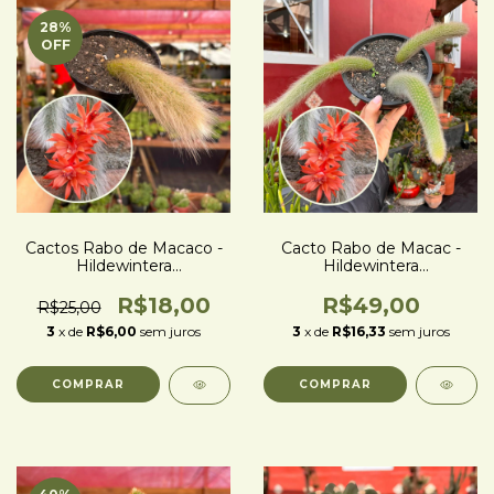
28
%
OFF
Cactos Rabo de Macaco -
Cacto Rabo de Macac -
Hildewintera
Hildewintera
Colademononis (Peludo)
Colademononis - Três
hastes
R$18,00
R$49,00
R$25,00
3
x de
R$6,00
sem juros
3
x de
R$16,33
sem juros