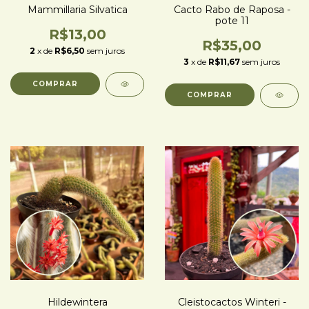
Mammillaria Silvatica
Cacto Rabo de Raposa -
pote 11
R$13,00
R$35,00
2
x de
R$6,50
sem juros
3
x de
R$11,67
sem juros
Hildewintera
Cleistocactos Winteri -