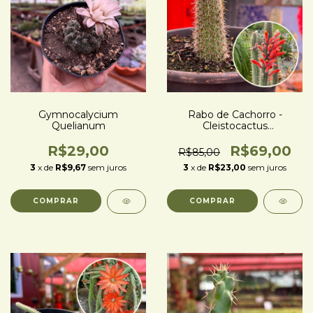
Gymnocalycium
Rabo de Cachorro -
Quelianum
Cleistocactus
Bruneispinus
R$29,00
R$69,00
R$85,00
3
x de
R$9,67
sem juros
3
x de
R$23,00
sem juros