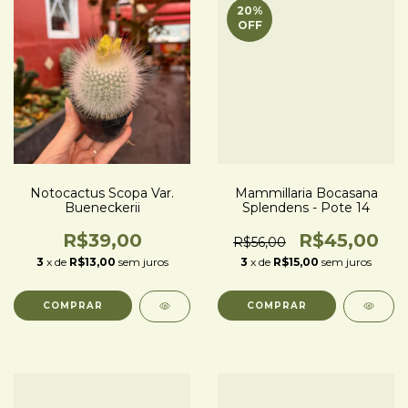
20
%
OFF
Notocactus Scopa Var.
Mammillaria Bocasana
Bueneckerii
Splendens - Pote 14
R$39,00
R$45,00
R$56,00
3
x de
R$13,00
sem juros
3
x de
R$15,00
sem juros