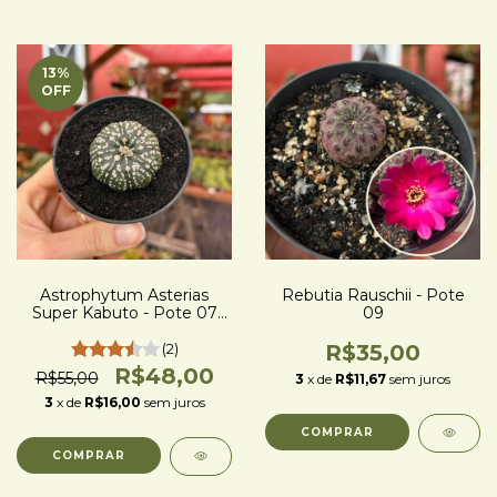
13
%
OFF
Astrophytum Asterias
Rebutia Rauschii - Pote
Super Kabuto - Pote 07
09
(mais pintado)
(2)
R$35,00
R$48,00
R$55,00
3
x de
R$11,67
sem juros
3
x de
R$16,00
sem juros