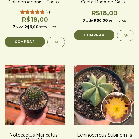
Colademononis - Cactos
Cacto Rabo de Gato -
Rabo de Macaco - pote 11
pote 11
(2)
R$18,00
R$18,00
3
x de
R$6,00
sem juros
3
x de
R$6,00
sem juros
Notocactus Muricatus -
Echinocereus Subinermis