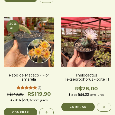
20
%
OFF
Rabo de Macaco - Flor
Thelocactus
amarela
Hexaedrophorus - pote 11
(2)
R$28,00
R$119,90
R$149,90
3
x de
R$9,33
sem juros
3
x de
R$39,97
sem juros