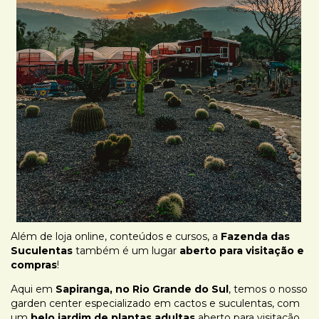
Além de loja online, conteúdos e cursos, a
Fazenda das
Suculentas
também é um lugar
aberto para visitação e
compras
!
Aqui em
Sapiranga, no Rio Grande do Sul
, temos o nosso
garden center especializado em cactos e suculentas, com
um
belo jardim de plantas adultas
aberto para visitação,