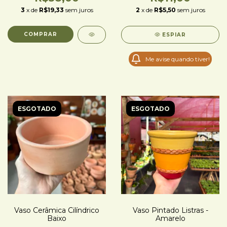
3
x de
R$19,33
sem juros
2
x de
R$5,50
sem juros
ESPIAR
Me avise quando tiver!
ESGOTADO
ESGOTADO
Vaso Cerâmica Cilíndrico
Vaso Pintado Listras -
Baixo
Amarelo