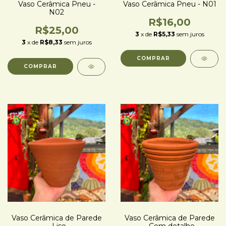
Vaso Cerâmica Pneu -
Vaso Cerâmica Pneu - N01
N02
R$16,00
R$25,00
3
x de
R$5,33
sem juros
3
x de
R$8,33
sem juros
Vaso Cerâmica de Parede
Vaso Cerâmica de Parede
- Liso
- Com detalhe