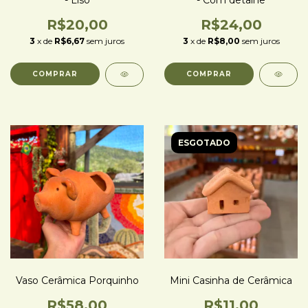
R$20,00
R$24,00
3
x de
R$6,67
sem juros
3
x de
R$8,00
sem juros
ESGOTADO
Vaso Cerâmica Porquinho
Mini Casinha de Cerâmica
R$58,00
R$11,00