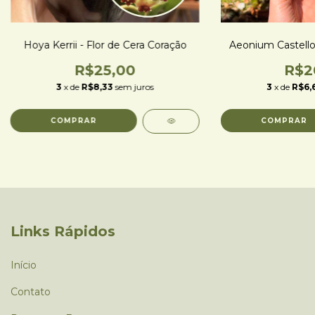
Hoya Kerrii - Flor de Cera Coração
Aeonium Castello
R$25,00
R$2
3
x de
R$8,33
sem juros
3
x de
R$6,
Links Rápidos
Início
Contato