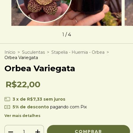
1
/
4
Início
>
Suculentas
>
Stapelia - Huernia - Orbea
>
Orbea Variegata
Orbea Variegata
R$22,00
3
x de
R$7,33
sem juros
5% de desconto
pagando com Pix
Ver mais detalhes