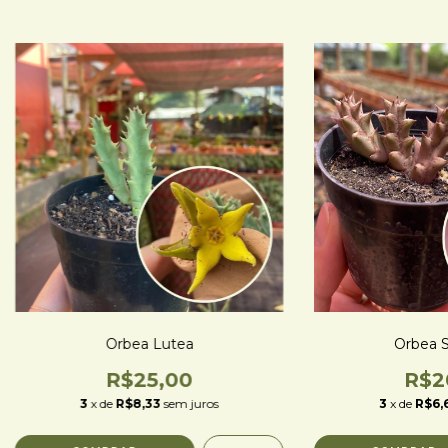
Orbea Lutea
Orbea S
R$25,00
R$2
3
x de
R$8,33
sem juros
3
x de
R$6,