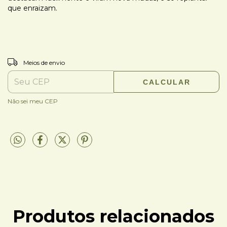
que enraizam.
ALTERAR CEP
Entregas para o CEP:
Meios de envio
CALCULAR
Não sei meu CEP
Produtos relacionados