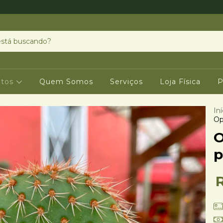
utos
Quem Somos
Serviços
Loja Física
P
Iní
Op
O
p