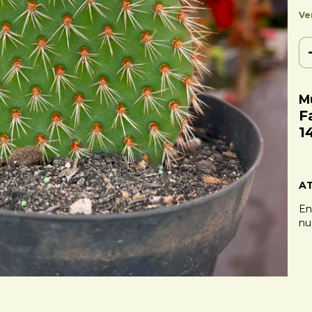
Ve
M
F
1
A
En
nu