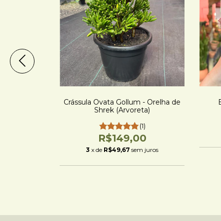
Cera Coração
Crássula Ovata Gollum - Orelha de
Shrek (Arvoreta)
0
(1)
 juros
R$149,00
3
x de
R$49,67
sem juros