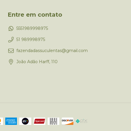
Entre em contato
5551989998975
51 989998975
fazendadassuculentas@gmail.com
João Adão Harff, 110