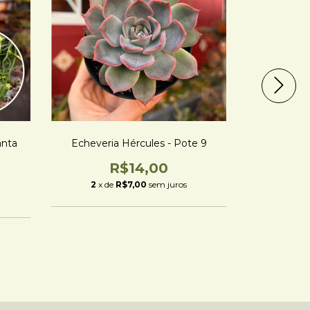
anta
Echeveria Hércules - Pote 9
Echeve
R$14,00
2
x de
R$7,00
sem juros
3
x d