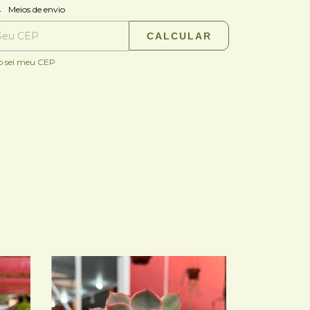
ALTERAR CEP
regas para o CEP:
Meios de envio
CALCULAR
o sei meu CEP