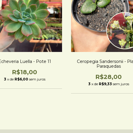
Echeveria Luella - Pote 11
Ceropegia Sandersonii - Pl
Paraquedas
R$18,00
R$28,00
3
x de
R$6,00
sem juros
3
x de
R$9,33
sem juros