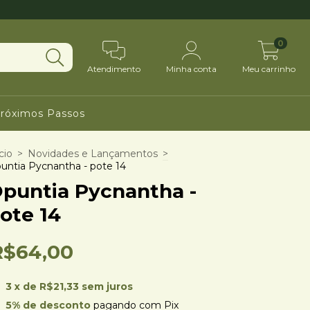
0
Atendimento
Minha conta
Meu carrinho
róximos Passos
cio
>
Novidades e Lançamentos
>
untia Pycnantha - pote 14
puntia Pycnantha -
ote 14
R$64,00
3
x de
R$21,33
sem juros
5% de desconto
pagando com Pix