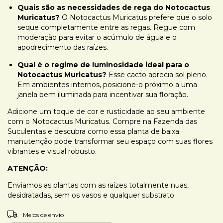
Quais são as necessidades de rega do Notocactus
Muricatus?
O Notocactus Muricatus prefere que o solo
seque completamente entre as regas. Regue com
moderação para evitar o acúmulo de água e o
apodrecimento das raízes.
Qual é o regime de luminosidade ideal para o
Notocactus Muricatus?
Esse cacto aprecia sol pleno.
Em ambientes internos, posicione-o próximo a uma
janela bem iluminada para incentivar sua floração.
Adicione um toque de cor e rusticidade ao seu ambiente
com o Notocactus Muricatus. Compre na Fazenda das
Suculentas e descubra como essa planta de baixa
manutenção pode transformar seu espaço com suas flores
vibrantes e visual robusto.
ATENÇÃO:
Enviamos as plantas com as raízes totalmente nuas,
desidratadas, sem os vasos e qualquer substrato.
ALTERAR CEP
Entregas para o CEP:
Meios de envio