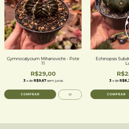
Gymnocalycium Mihanovichii - Pote
Echinopsis Subd
11
L
R$29,00
R$2
3
x de
R$9,67
sem juros
3
x de
R$8,