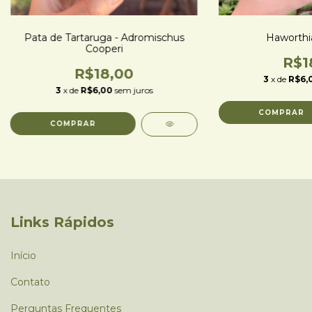
Pata de Tartaruga - Adromischus
Haworthia
Cooperi
R$1
R$18,00
3
x de
R$6,
3
x de
R$6,00
sem juros
Links Rápidos
Início
Contato
Perguntas Frequentes