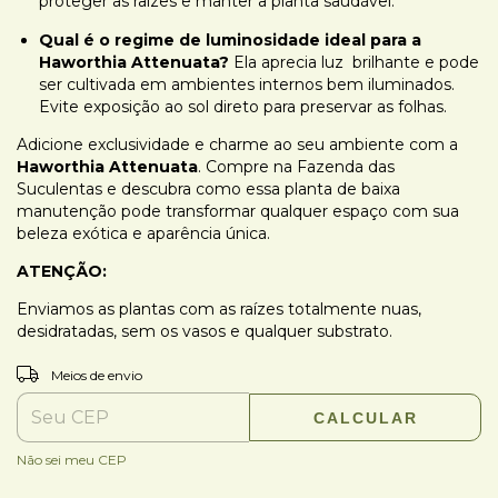
proteger as raízes e manter a planta saudável.
Qual é o regime de luminosidade ideal para a
Haworthia Attenuata?
Ela aprecia luz brilhante e pode
ser cultivada em ambientes internos bem iluminados.
Evite exposição ao sol direto para preservar as folhas.
Adicione exclusividade e charme ao seu ambiente com a
Haworthia Attenuata
. Compre na Fazenda das
Suculentas e descubra como essa planta de baixa
manutenção pode transformar qualquer espaço com sua
beleza exótica e aparência única.
ATENÇÃO:
Enviamos as plantas com as raízes totalmente nuas,
desidratadas, sem os vasos e qualquer substrato.
ALTERAR CEP
Entregas para o CEP:
Meios de envio
CALCULAR
Não sei meu CEP