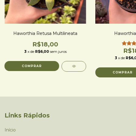
Haworthia Retusa Multilineata
Haworthia
R$18,00
R$1
3
x de
R$6,00
sem juros
3
x de
R$6,
Links Rápidos
Início