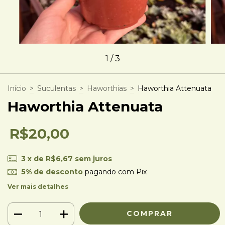
1
/
3
Início
>
Suculentas
>
Haworthias
>
Haworthia Attenuata
Haworthia Attenuata
R$20,00
3
x de
R$6,67
sem juros
5% de desconto
pagando com Pix
Ver mais detalhes