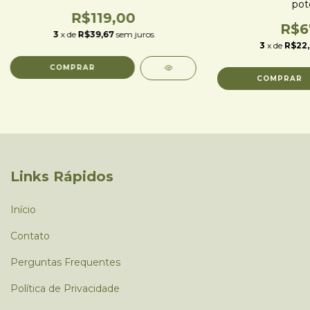
pot
R$119,00
R$6
3
x de
R$39,67
sem juros
3
x de
R$22
Links Rápidos
Início
Contato
Perguntas Frequentes
Política de Privacidade