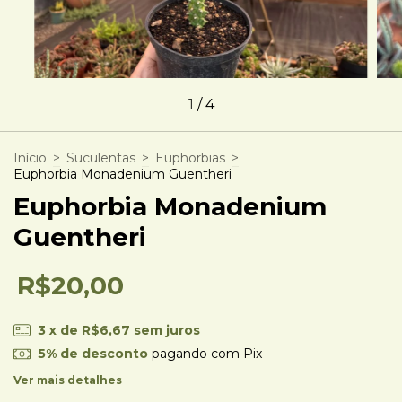
1
/
4
Início
>
Suculentas
>
Euphorbias
>
Euphorbia Monadenium Guentheri
Euphorbia Monadenium
Guentheri
R$20,00
3
x de
R$6,67
sem juros
5% de desconto
pagando com Pix
Ver mais detalhes