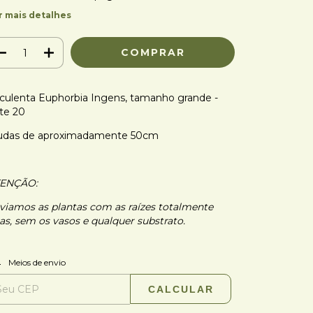
r mais detalhes
culenta Euphorbia Ingens, tamanho grande -
te 20
das de aproximadamente 50cm
ENÇÃO:
viamos as plantas com as raízes totalmente
as, sem os vasos e qualquer substrato.
ALTERAR CEP
regas para o CEP:
Meios de envio
CALCULAR