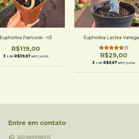
Euphorbia Francoisii - n3
Euphorbia Lactea Variega
R$119,00
(1)
R$29,00
3
x de
R$39,67
sem juros
3
x de
R$9,67
sem juros
Entre em contato
5551989998975