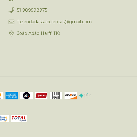
51 989998975
fazendadassuculentas@gmail.com
João Adão Harff, 110