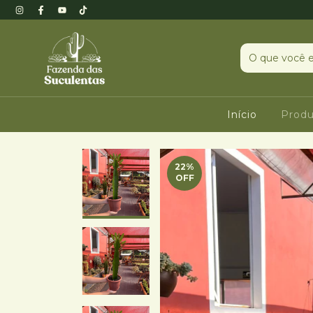
Início
Prod
22
%
OFF