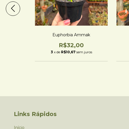
ite Ghost' -
Euphorbia Ammak
R$32,00
0
3
x de
R$10,67
sem juros
m juros
Links Rápidos
Início