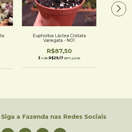
ta
Euphorbia Láctea Cristata
Eupho
Variegata - N01
R$87,50
3
x de
3
x de
R$29,17
sem juros
Siga a Fazenda nas Redes Sociais