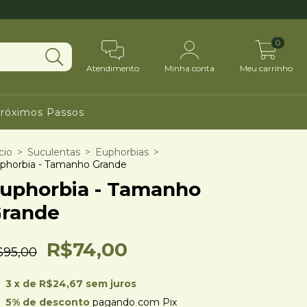
0
Atendimento
Minha conta
Meu carrinho
róximos Passos
cio
>
Suculentas
>
Euphorbias
>
phorbia - Tamanho Grande
uphorbia - Tamanho
rande
R$74,00
$95,00
3
x de
R$24,67
sem juros
5% de desconto
pagando com Pix