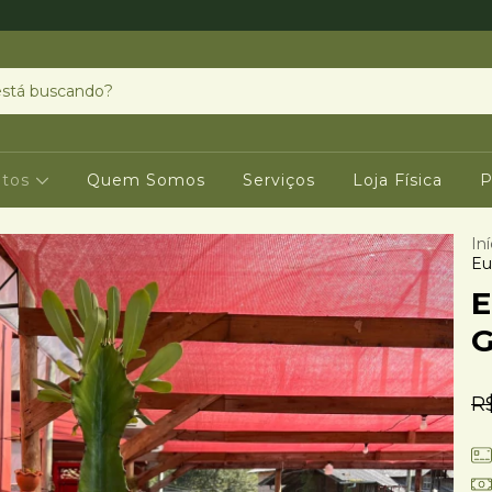
utos
Quem Somos
Serviços
Loja Física
P
Iní
Eu
E
G
R