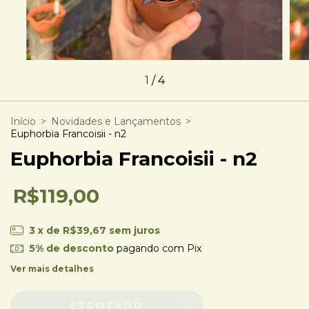
1
/
4
Início
>
Novidades e Lançamentos
>
Euphorbia Francoisii - n2
Euphorbia Francoisii - n2
R$119,00
3
x de
R$39,67
sem juros
5% de desconto
pagando com Pix
Ver mais detalhes