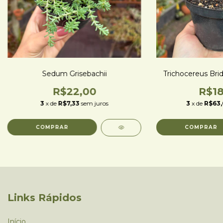
Sedum Grisebachii
Trichocereus Bridg
R$22,00
R$18
3
x de
R$7,33
sem juros
3
x de
R$63
Links Rápidos
Início