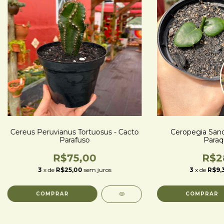
Cereus Peruvianus Tortuosus - Cacto
Ceropegia Sande
Parafuso
Paraq
R$75,00
R$2
3
x de
R$25,00
sem juros
3
x de
R$9,