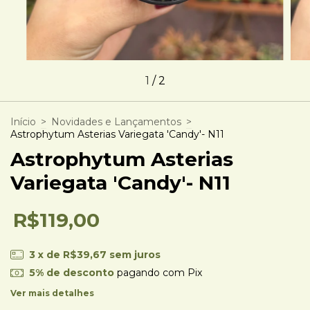
1
/
2
Início
>
Novidades e Lançamentos
>
Astrophytum Asterias Variegata 'Candy'- N11
Astrophytum Asterias
Variegata 'Candy'- N11
R$119,00
3
x de
R$39,67
sem juros
5% de desconto
pagando com Pix
Ver mais detalhes